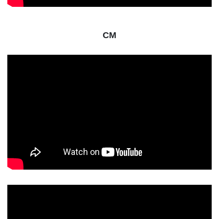
CM
動
画
プ