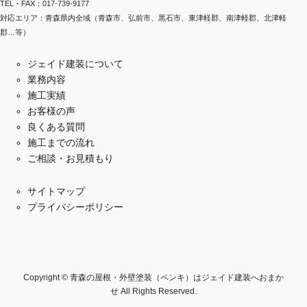
TEL・FAX：017-739-9177
対応エリア：青森県内全域（青森市、弘前市、黒石市、東津軽郡、南津軽郡、北津軽
郡…等）
ジェイド建装について
業務内容
施工実績
お客様の声
良くある質問
施工までの流れ
ご相談・お見積もり
サイトマップ
プライバシーポリシー
Copyright © 青森の屋根・外壁塗装（ペンキ）はジェイド建装へおまか
せ All Rights Reserved.