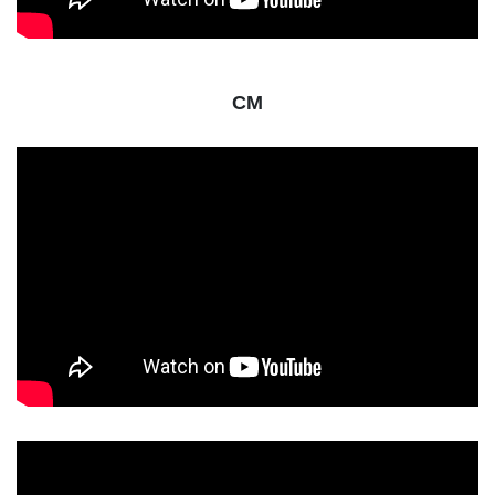
CM
動
画