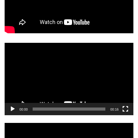
動
画
プ
レ
ー
ヤ
ー
00:00
00:16
動
画