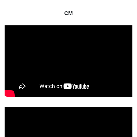
CM
動
画
プ
レ
ー