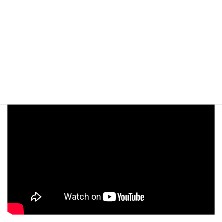
月別アーカイブ
ATV青森テレビ「わっち！！インフォメーション」
で紹介されました！