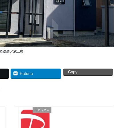
壁塗装／施工後
Copy
Hatena
績
トピックス