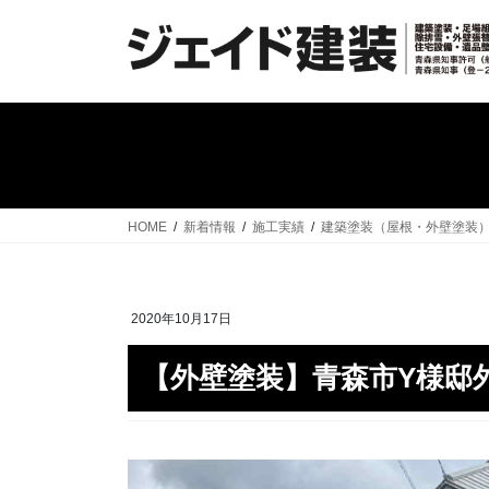
コ
ナ
ン
ビ
テ
ゲ
ン
ー
ツ
シ
へ
ョ
ス
ン
キ
に
ッ
移
HOME
新着情報
施工実績
建築塗装（屋根・外壁塗装
プ
動
2020年10月17日
【外壁塗装】青森市Y様邸