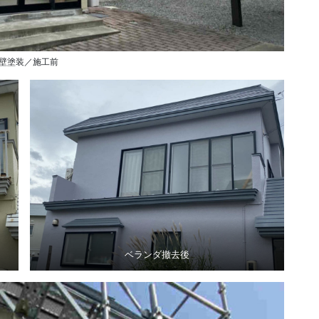
壁塗装／施工前
ベランダ撤去後