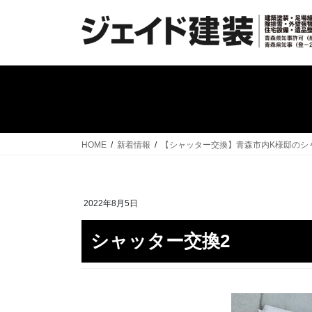
コ
ナ
ン
ビ
テ
ゲ
ン
ー
ツ
シ
へ
ョ
ス
ン
キ
に
ッ
移
HOME
新着情報
【シャッター交換】青森市内K様邸のシ
プ
動
2022年8月5日
シャッター交換2