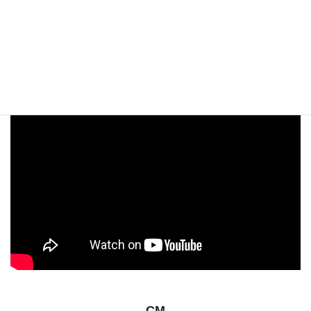
月別アーカイブ
ATV青森テレビ「わっち！！インフォメーション」
で紹介されました！
CM