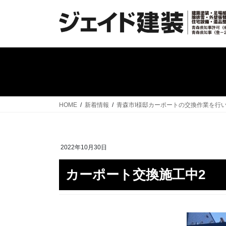
コ
ナ
ン
ビ
テ
ゲ
ン
ー
ツ
シ
へ
ョ
ス
ン
キ
に
ッ
移
HOME
新着情報
青森市I様邸カーポートの交換作業を行
プ
動
2022年10月30日
カーポート交換施工中2