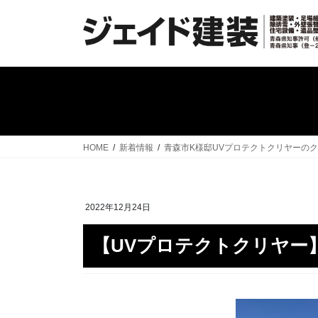
コ
ナ
ン
ビ
テ
ゲ
ン
ー
ツ
シ
へ
ョ
ス
ン
キ
に
ッ
移
HOME
新着情報
青森市K様邸UVプロテクトクリヤーの
プ
動
2022年12月24日
【UVプロテクトクリヤー