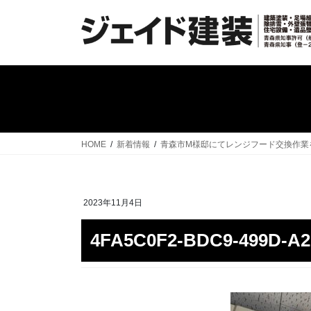
コ
ナ
ン
ビ
テ
ゲ
ン
ー
ツ
シ
へ
ョ
ス
ン
キ
に
ッ
移
HOME
新着情報
青森市M様邸にてレンジフード交換作業
プ
動
2023年11月4日
4FA5C0F2-BDC9-499D-A