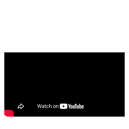
月別アーカイブ
ATV青森テレビ「わっち！！インフォメーション」
で紹介されました！