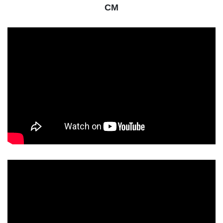
CM
動
画
プ
レ
ー
ヤ