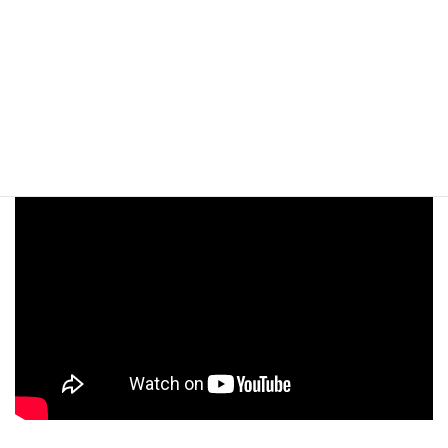
月別アーカイブ
ATV青森テレビ「わっち！！インフォメーション」
で紹介されました！