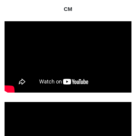
CM
動
画
プ
レ
ー