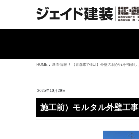
コ
ナ
ン
ビ
テ
ゲ
ン
ー
ツ
シ
へ
ョ
ス
ン
キ
に
ッ
移
HOME
新着情報
【青森市Y様邸】外壁の剥がれを補修し
プ
動
2025年10月29日
施工前）モルタル外壁工事