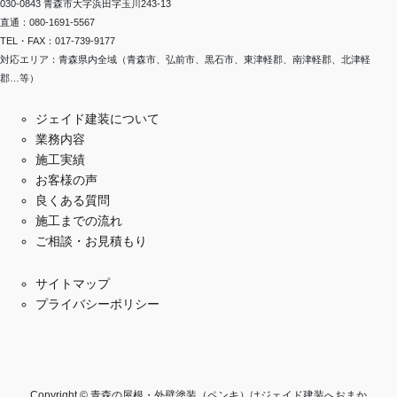
030-0843 青森市大字浜田字玉川243-13
直通：080-1691-5567
TEL・FAX：017-739-9177
対応エリア：青森県内全域（青森市、弘前市、黒石市、東津軽郡、南津軽郡、北津軽
郡…等）
ジェイド建装について
業務内容
施工実績
お客様の声
良くある質問
施工までの流れ
ご相談・お見積もり
サイトマップ
プライバシーポリシー
Copyright © 青森の屋根・外壁塗装（ペンキ）はジェイド建装へおまか