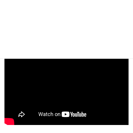
月別アーカイブ
ATV青森テレビ「わっち！！インフォメーション」
で紹介されました！