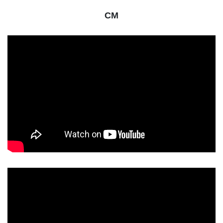
CM
動
画
プ
レ
ー